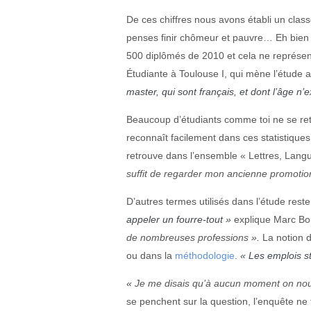
De ces chiffres nous avons établi un clas
penses finir chômeur et pauvre… Eh bien pe
500 diplômés de 2010 et cela ne représent
Étudiante à Toulouse I, qui mène l’étude au
master,
qui sont français, et dont l’âge n
Beaucoup d’étudiants comme toi ne se re
reconnaît facilement dans ces statistiques
retrouve dans l’ensemble « Lettres, Lang
suffit de regarder mon ancienne promotion
D’autres termes utilisés dans l’étude rest
appeler un fourre-tout
»
explique Marc Bo
de nombreuses professions
».
La notion d
ou dans la
méthodologie
.
« Les emplois st
«
Je me disais qu’à aucun moment on nous
se penchent sur la question, l’enquête ne 