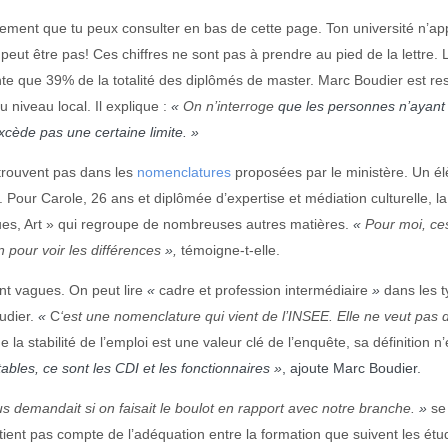
sement que tu peux consulter en bas de cette page. Ton université n’ap
ut être pas! Ces chiffres ne sont pas à prendre au pied de la lettre. 
e que 39% de la totalité des diplômés de master. Marc Boudier est res
 niveau local. Il explique :
«
On n’interroge
que les personnes n’ayant 
’excède pas une certaine limite.
»
trouvent pas dans les
nomenclatures
proposées par le ministère. Un él
. Pour Carole, 26 ans et diplômée d’expertise et médiation culturelle, l
ues, Art » qui regroupe de nombreuses autres matières.
«
Pour moi, ces
 pour voir les différences
»
,
témoigne-t-elle.
ent vagues. On peut lire
«
cadre et profession intermédiaire
»
dans les t
udier.
«
C
‘est une nomenclature qui vient de l’INSEE. Elle ne veut pas 
e la stabilité de l’emploi est une valeur clé de l’enquête, sa définition
ables, ce sont les CDI et les fonctionnaires »
, ajoute Marc Boudier.
 demandait si on faisait le boulot en rapport avec notre branche.
»
se
tient pas compte de l’adéquation entre la formation que suivent les étud