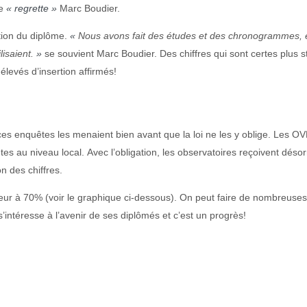
ue
« regrette
»
Marc Boudier.
ntion du diplôme.
«
Nous avons fait des études et des chronogrammes, et
lisaient.
»
se souvient Marc Boudier. Des chiffres qui sont certes plus s
levés d’insertion affirmés!
 ces enquêtes les menaient bien avant que la loi ne les y oblige. Les O
s au niveau local. Avec l’obligation, les observatoires reçoivent déso
n des chiffres.
rieur à 70% (voir le graphique ci-dessous). On peut faire de nombreuses
’intéresse à l’avenir de ses diplômés et c’est un progrès!