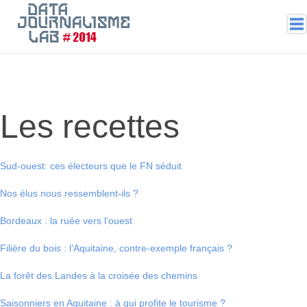
2020
2019
2018
Les recettes
2017
2016
2015
Sud-ouest: ces électeurs que le FN séduit
2014
Nos élus nous ressemblent-ils ?
2013
2012
Bordeaux : la ruée vers l’ouest
Filière du bois : l’Aquitaine, contre-exemple français ?
La forêt des Landes à la croisée des chemins
Saisonniers en Aquitaine : à qui profite le tourisme ?